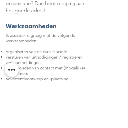
organisatie? Dan bent u bij mij aan
het goede adres!
Werkzaamheden
Ik assisteer u graag met de volgende
werkzaamheden:
organiseren van de cursuslocatie
versturen van uitnodigingen / registreren
van aanmeldingen
onderhouden van contact met (mogelijke)
deelnemers
advertentieontwerp en -plaatsing
facturering deelnemers
ondersteuning op locatie
organisatie cursusevaluatie
Staat waar u naar op zoek bent er niet
bij?
Neem ook dan gerust vrijblijvend
contact op om te bespreken wat ik voor u
kan betekenen.